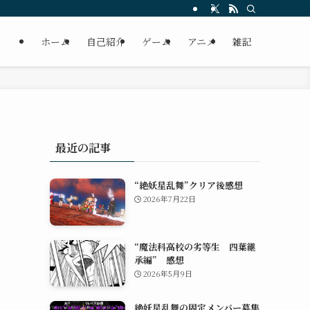
ホーム
自己紹介
ゲーム
アニメ
雑記
最近の記事
“絶妖星乱舞”クリア後感想
2026年7月22日
“魔法科高校の劣等生 四葉継
承編” 感想
2026年5月9日
絶妖星乱舞の固定メンバー募集