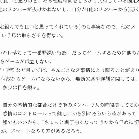
て良いと思うけど、ある程度時間をしっかり共有している固定
のメンバーが抜けかねないし、自分が(他のメンバーから)悪
定組んでも良いと思ってくれている)のも事実なので、他のメ
という形は取らざるを得ない。
かキレ落ちって一番罪深い行為。だってゲームするために他の7
からゲームが成立しない。
席・遅刻など目立てば、やんごとなき事情により蹴ることがあ
。何故ならゲームにならないから。無断欠席や遅刻に関しては
、多少は目を瞑る。
。自分の感情的な都合だけで他のメンバー7人の時間潰してるか
、感情のコントロールって難しいから別にそういう時があって
。嘘でもいいから、“ちょっと調子悪くなってきたから早めに切
うか、スマートなやり方があるだろう。