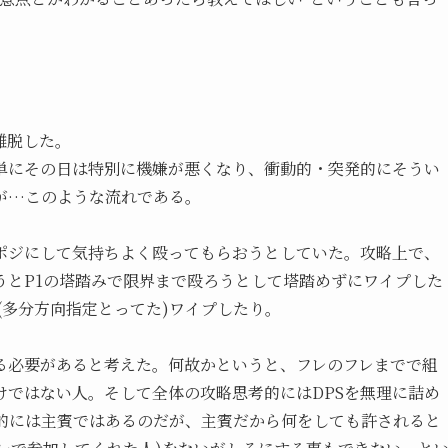
離脱した。
単にその日は特別に機嫌が悪くなり、衝動的・突発的にそうい
が…このような流れである。
ポジにして気持ちよく殴ってもらおうとしていた。攻略上で、
うとP1の塔踏みで限界まで殴ろうとして塔踏めずにワイプした
(多分方向指定とってた)ワイプしたり。
る必要があると考えた。何故かというと、フレのフレまでで組
けではない人。そして全体の攻略思考的にはDPSを無理に詰め
的には主賓ではあるのだが、主賓だから何をしても許されると