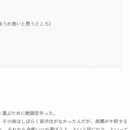
ほうが良いと思うところ)
と遊ぶために絶固定作った。
、その後はしばらく音沙汰がなかったんだが、故郷がサ終する
よ”と。それなら今度いつか遊ぼうよ、という話になり。といって