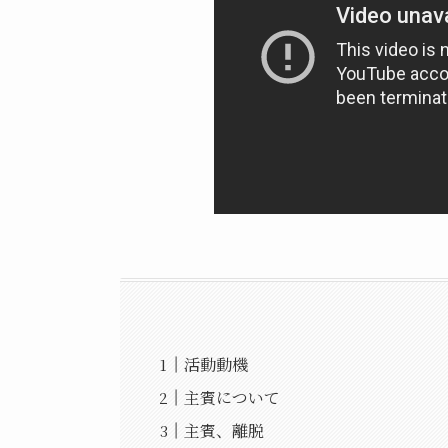
活動動機
主賓について
主賓、離脱