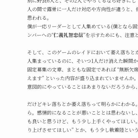
別に野良6人と、その2人でやってるなら好きにし
人の間で露骨に一人だけ対応や方向性が違うと、他
思われる。
僕が一応リーダーとして人集めている(僕となら固
ンバーへの“
仁義礼智忠信
”を示すためにも、注意
そして、このゲームのレイドにおいて萎え落ちと
人集まっているのに、そいつ1人だけ消えた瞬間
固定募集の文章、まともな固定であれば “無断欠
えます” といった内容が盛り込まれていませんか
意図的にやっていることはあまりないだろうから
だけどキレ落ちとか萎え落ちって明らかにわかる
ら。感情的になることが悪いこととは思わないし
も良いと思うけど、もう少し上手くやってほしい
り上げさせてほしい” とか、もう少し軟着陸とい