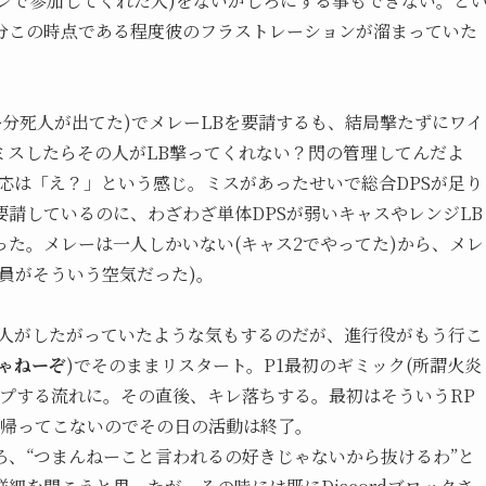
レで参加してくれた人)をないがしろにする事もできない。と
分この時点である程度彼のフラストレーションが溜まっていた
多分死人が出てた)でメレーLBを要請するも、結局撃たずにワイ
ミスしたらその人がLB撃ってくれない？閃の管理してんだよ
応は「え？」という感じ。ミスがあったせいで総合DPSが足り
要請しているのに、わざわざ単体DPSが弱いキャスやレンジLB
た。メレーは一人しかいない(キャス2でやってた)から、メレ
員がそういう空気だった)。
本人がしたがっていたような気もするのだが、進行役がもう行こ
ゃねーぞ
)でそのままリスタート。P1最初のギミック(所謂火炎
プする流れに。その直後、キレ落ちする。最初はそういうRP
も帰ってこないのでその日の活動は終了。
、“つまんねーこと言われるの好きじゃないから抜けるわ”と