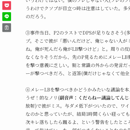
いうわけではない。僕のフレじゃない人(フレのフ
うわけでクソプが目立つ時は注意はしていた。多
のだろう。
③事件当日、P2のラストでDPSが足りなさそう(
プ。そこで彼が「悪いんだけど、俺じゃない人が
ね。俺が死んだら俺がLB撃つけど」と。周りの反
なくなりそうだから、先のP見るためにメレーLB
を撃つ意義に乏しい。割と常識の外からの発言だっ
ーが撃つべきだろ、と返答(僕だけじゃなくて他全
④メレーLBを撃つべきかどうかみたいな議論を
うぜ！的なノリ(
副音声：くだらねー議論してんじ
放射)で彼がミス。与ダメ低下がついたので、ワイ
なのかと思っていたが、結局1時間くらい経って
次キレ落ちしたら蹴るよ、という警告をしたところ