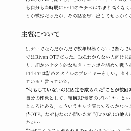
も自分も当時既にFF14のモチベはあまり高くな
うか微妙だったが、その話を思い出してせっかく
主賓について
別ゲーでなんだかんだで数年規模くらいで遊んでい
ではRiven OTPだった。LoLわからない人向け
り、細かいオタク的な動き・コンボを詰めて戦う
FF14では詰めスタイルのプレイヤーらしい。タ
ていると言っていた。
“何もしていないのに固定を蹴られた”ことが数回
自分の印象として、結構RP気質のプレイヤーと
ところはある。こういうキャラ演じてるのかな～
侍OTP。なぜ侍なのか聞いたが “(Logs的に
たが…
“なぜこんなにも蹴られるのかわからないから、注