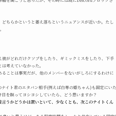
細を聞こうと思ったが、その時には既にDiscordブロックさ
、どちらかというと萎え落ちというニュアンスが近いか。たし
た。
え彼がどれだけクソプをしたり、ギミックミスをしたり、下手
とは考えていなかった。
あることは事実だが、他のメンバーをないがしろにするわけに
ナイト君のエタバン相手(例えば白専の姫ちゃん)も固定にい
け目を瞑ってヨシヨシしていたら、どう思いますか？
接言うかどうかは置いといて、少なくとも、次このナイトくん