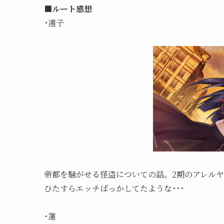
■ルート感想
･遠子
帝都を騒がせる怪盗についての話。2期のアレル
ひたすらエッチばっかしてたような･･･
･蓮