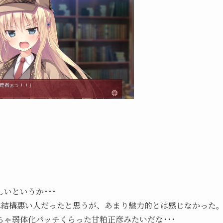
。
いというか･･･
 は結構悪い人だったと思うが、あまり魅力的とは感じなかった
ゃ弱体化パッチくらった甘粕正彦みたいだな･･･