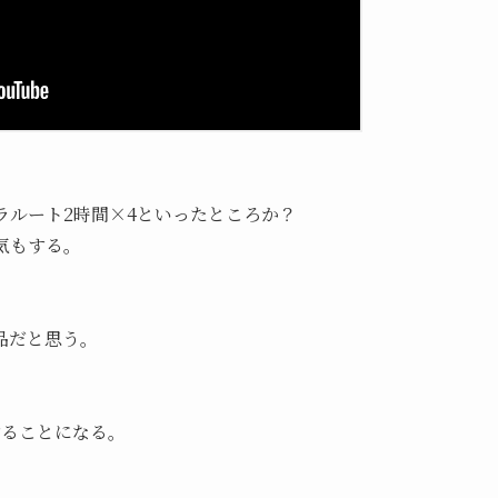
ラルート2時間×4といったところか？
気もする。
品だと思う。
することになる。