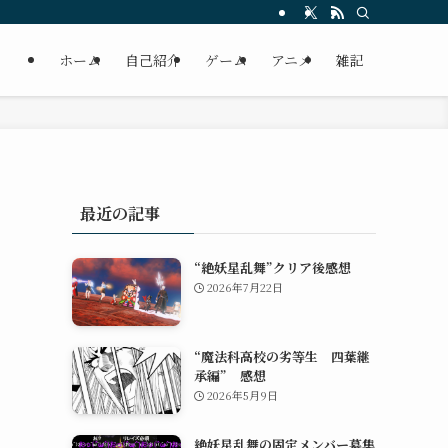
ホーム
自己紹介
ゲーム
アニメ
雑記
最近の記事
“絶妖星乱舞”クリア後感想
2026年7月22日
“魔法科高校の劣等生 四葉継
承編” 感想
2026年5月9日
絶妖星乱舞の固定メンバー募集