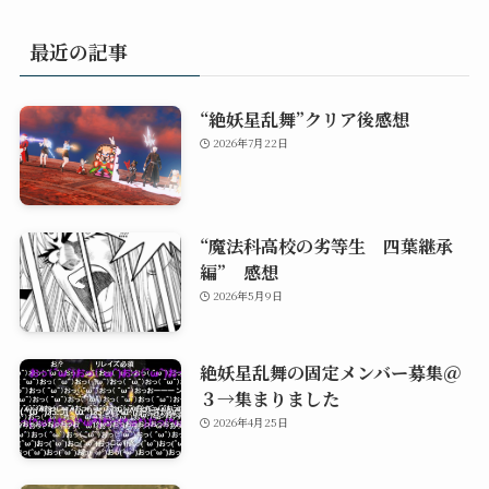
最近の記事
“絶妖星乱舞”クリア後感想
2026年7月22日
“魔法科高校の劣等生 四葉継承
編” 感想
2026年5月9日
絶妖星乱舞の固定メンバー募集＠
３→集まりました
2026年4月25日