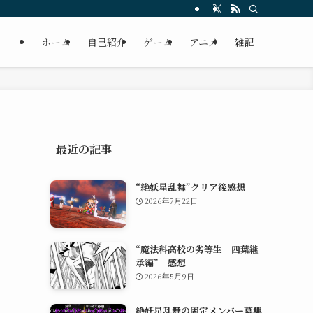
ホーム
自己紹介
ゲーム
アニメ
雑記
最近の記事
“絶妖星乱舞”クリア後感想
2026年7月22日
“魔法科高校の劣等生 四葉継
承編” 感想
2026年5月9日
絶妖星乱舞の固定メンバー募集