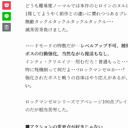
どうも難易度ノーマルでは本作のヒロインのヌル
1周してようやく前作との違いに慣れつつあるプ
無敵タックルタックルタックルタックル･･･
滅茶苦茶負けました。
ハードモードの特徴だが…
レベルアップ不可、被
ボスの行動強化。当然ながら復活もなし。
インティ・クリエイツ…刻むだろ！普通もっと･･･!
特に残機制って何だよ･･･!ロックマンゼロか･･･?
強化されたボスと戦うの自体はやり応えがあるが
い。
ロックマンゼロシリーズでアベレージ100点プレ
のだが相当苦労した。
■アクションの変更点が好きじゃない