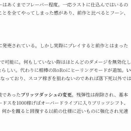
ーはあくまでフレーバー程度。一応ラストに仕込んではいるの
ことを全てやってしまった感があり、前作と比べるとフーン、
に発売されている。しかし実際にプレイすると前作とはまった
まで可能に。何もしていない際はほとんどのダメージを無効化し
らしい。代わりに相棒のRoRoにヒーリングモードが追加。
い
となっており、スコア稼ぎを狙わないのであれば落下死以外で
徴であった
ブリッツダッシュの変更
。残弾性は削除され、基本
ドスを1000稼げばオーバードライブに入りブリッツシフト、
、何かを蹴ると回復する以前の仕様に近いものに強化され光速