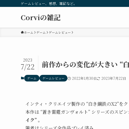
ゲームレビュー、感想、雑記など。
Corviの雑記
ホーム
ゲーム
ゲームレビュー
2023
前作からの変化が大きい “白
7/22
ゲーム
ゲームレビュー
2022年1月30日
2023年7月22日
インティ・クリエイツ製作の “白き鋼鉄のX2”を
本作は “蒼き雷霆ガンヴォルト” シリーズのスピ
イク”
。
筆者はシリーズ全作品プレイ済み。