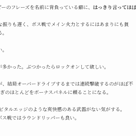
ピーのフレーズを名前に背負っている癖に、
はっきり言ってほ
な振りも遅く、ボス戦でメイン火力とするにはあまりにも貧
る。
い。
が多かった。ぶつかったらロックオンして欲しい。
が、結局オーバードライブするまでは連続撃破するのがほぼ不
稼ぎのほとんどをボーナスパネルに頼ることになる。
ービタルエッジのような爽快感のある武器がない気がする。
ボス戦ではラウンドリッパーも良い。