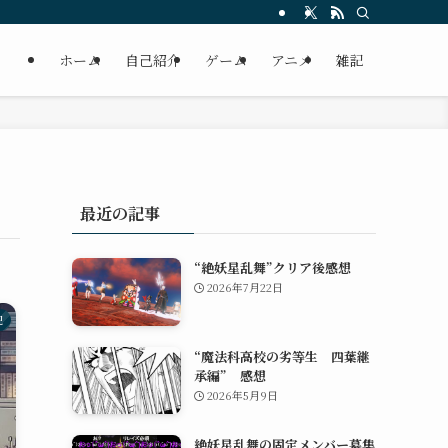
ホーム
自己紹介
ゲーム
アニメ
雑記
最近の記事
“絶妖星乱舞”クリア後感想
2026年7月22日
記
“魔法科高校の劣等生 四葉継
承編” 感想
2026年5月9日
絶妖星乱舞の固定メンバー募集