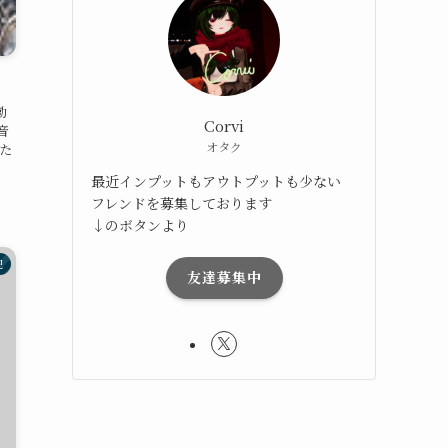
リ
勤
Corvi
音
オタク
た
最近インプットもアウトプットも少ない
フレンドを募集しております
↓のボタンより
記
友達募集中