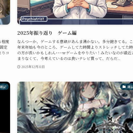
2025年振り返り ゲーム編
る程度
なんつーか、ゲームする意欲があんま湧かない。多分飽きてる。こ
固定
年末年始も今のところ、ゲームしてた時間よりストレッチしてた時
まりコ
の方が長いかもしれん･･･ｗゲームをやりたい！みたいなのが最近
まりなくて、今考えているのは良いテレビ買って、だらだ...
2025年12月31日
雑記
雑