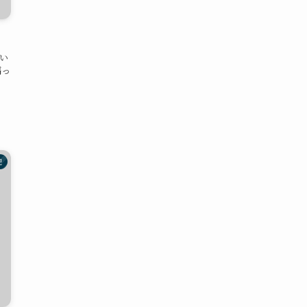
い
偏っ
ン
記