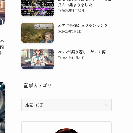
＠３→集まりました
2026年4月25日
エアプ最強ジョブランキング
2026年1月2日
の
間
2025年振り返り ゲーム編
あ
2025年12月31日
記事カテゴリ
記
記
事
カ
テ
ゴ