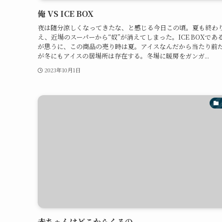
俺 VS ICE BOX
夜は随分涼しくなってきたな、と感じる今日この頃。夏も終わ
え、近場のスーパーから“奴”が消えてしまった。ICE BOXであ
が思うに、この商品の売り時は夏。アイスなんだから当たり前
が冬にもアイスの居場所は存在する。冬場に暖房をガンガ...
2023年10月1日
赤ちゃんはどこからくるの