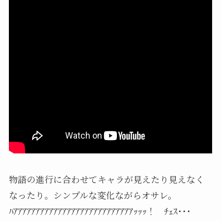
物語の進行に合わせてキャラが見えたり見えなく
なったり。シンプルな変化ながらオサレ。
ﾊｱｱｱｱｱｱｱｱｱｱｱｱｱｱｱｱｱｱｱｱｱｱｱｱｱｱｱｯｯｯ！ ﾁｪｽ･･･