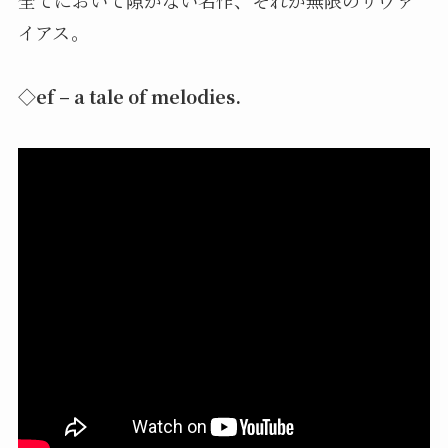
全てにおいて隙がない名作、それが無限のリヴァ
イアス。
◇ef – a tale of melodies.