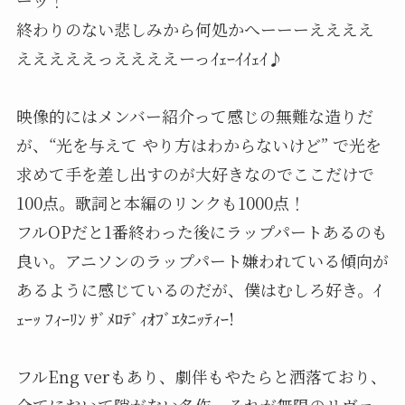
ーッ！”
終わりのない悲しみから何処かへーーーええええ
えええええっええええーっｲｪｰｲｲｪｲ♪
映像的にはメンバー紹介って感じの無難な造りだ
が、“光を与えて やり方はわからないけど” で光を
求めて手を差し出すのが大好きなのでここだけで
100点。歌詞と本編のリンクも1000点！
フルOPだと1番終わった後にラップパートあるのも
良い。アニソンのラップパート嫌われている傾向が
あるように感じているのだが、僕はむしろ好き。ｲ
ｪｰｯ ﾌｨｰﾘﾝ ｻﾞﾒﾛﾃﾞｨｵﾌﾞｴﾀﾆｯﾃｨｰ!
フルEng verもあり、劇伴もやたらと洒落ており、