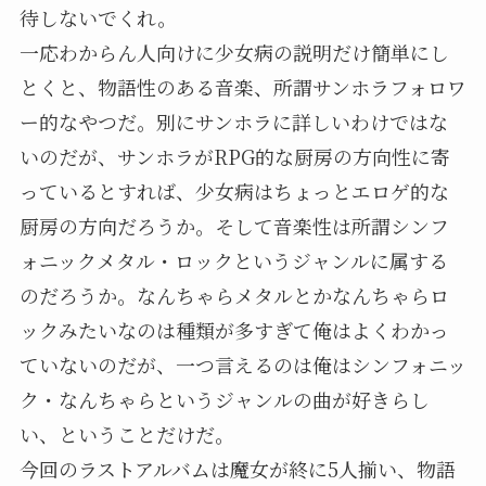
待しないでくれ。
一応わからん人向けに少女病の説明だけ簡単にし
とくと、物語性のある音楽、所謂サンホラフォロワ
ー的なやつだ。別にサンホラに詳しいわけではな
いのだが、サンホラがRPG的な厨房の方向性に寄
っているとすれば、少女病はちょっとエロゲ的な
厨房の方向だろうか。そして音楽性は所謂シンフ
ォニックメタル・ロックというジャンルに属する
のだろうか。なんちゃらメタルとかなんちゃらロ
ックみたいなのは種類が多すぎて俺はよくわかっ
ていないのだが、一つ言えるのは俺はシンフォニッ
ク・なんちゃらというジャンルの曲が好きらし
い、ということだけだ。
今回のラストアルバムは魔女が終に5人揃い、物語