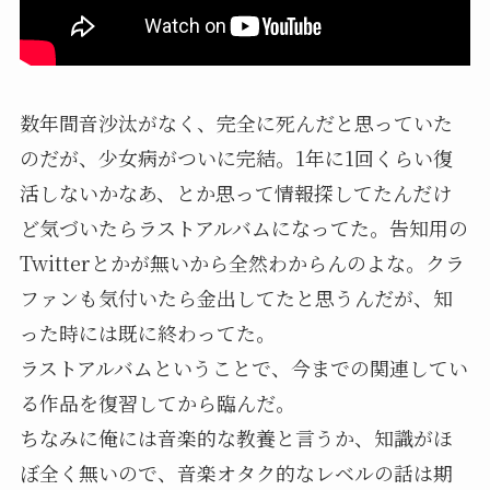
数年間音沙汰がなく、完全に死んだと思っていた
のだが、少女病がついに完結。1年に1回くらい復
活しないかなあ、とか思って情報探してたんだけ
ど気づいたらラストアルバムになってた。告知用の
Twitterとかが無いから全然わからんのよな。クラ
ファンも気付いたら金出してたと思うんだが、知
った時には既に終わってた。
ラストアルバムということで、今までの関連してい
る作品を復習してから臨んだ。
ちなみに俺には音楽的な教養と言うか、知識がほ
ぼ全く無いので、音楽オタク的なレベルの話は期