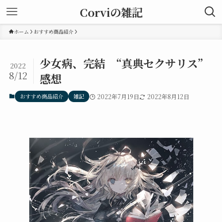
Corviの雑記
ホーム
おすすめ商品紹介
少女病、完結 “真典セクサリス”
2022
8/12
感想
おすすめ商品紹介
雑記
2022年7月19日
2022年8月12日