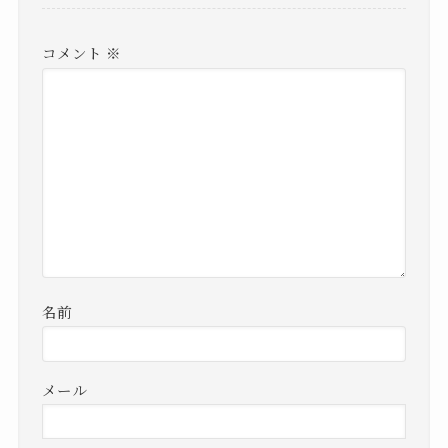
コメント
※
名前
メール