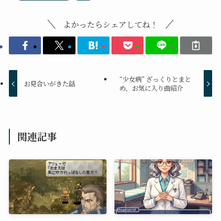
よかったらシェアしてね！
“少女病” ざっくりとまと
お見合いがきた話
め、お気に入り曲紹介
関連記事