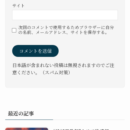
サイト
次回のコメントで使用するためブラウザーに自分
の名前、メールアドレス、サイトを保存する。
日本語が含まれない投稿は無視されますのでご注
意ください。（スパム対策）
最近の記事